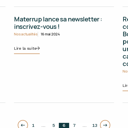
Materrup lance sa newsletter :
R
inscrivez-vous !
c
B
Nos actualités
16 mai 2024
p
u
Lire la suite
c
c
Nos
Lir
1
…
5
6
7
…
13