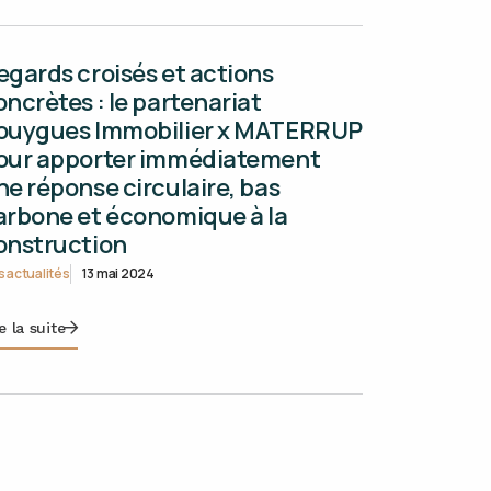
egards croisés et actions
oncrètes : le partenariat
ouygues Immobilier x MATERRUP
our apporter immédiatement
ne réponse circulaire, bas
arbone et économique à la
onstruction
 actualités
13 mai 2024
e la suite