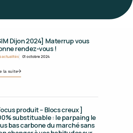
SIM Dijon 2024] Materrup vous
onne rendez-vous !
 actualités
01 octobre 2024
e la suite
Focus produit – Blocs creux ]
00% substituable : le parpaing le
lus bas carbone du marché sans
ien changer à vos habitudes sur