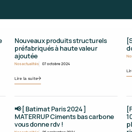
e
Nouveaux produits structurels
[
préfabriqués à haute valeur
d
ajoutée
Nos
Nos actualités
07 octobre 2024
Lir
Lire la suite
📢 [ Batimat Paris 2024 ]
[
MATERRUP Ciments bas carbone
1
vous donne rdv !
p
r