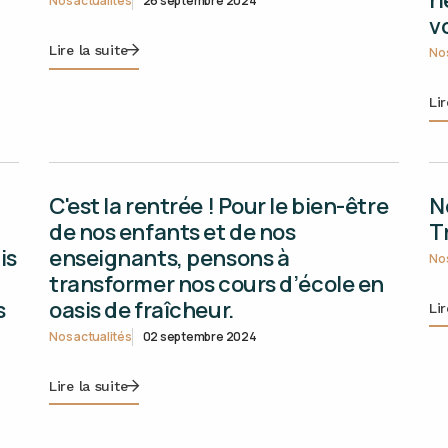
Nos actualités
26 septembre 2024
v
Lire la suite
Nos
Lir
C'est la rentrée ! Pour le bien-être
N
de nos enfants et de nos
T
is
enseignants, pensons à
Nos
transformer nos cours d’école en
s
oasis de fraîcheur.
Lir
Nos actualités
02 septembre 2024
Lire la suite