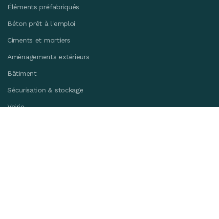
Éléments préfabriqués
Béton prêt à l'emploi
Ciments et mortiers
Aménagements extérieurs
Bâtiment
Sécurisation & stockage
Voirie
Usines
Technologie CCC®
Certifications