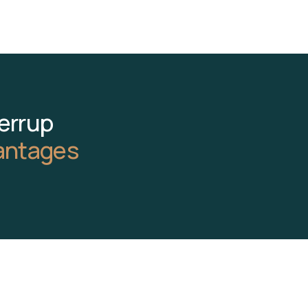
errup
antages