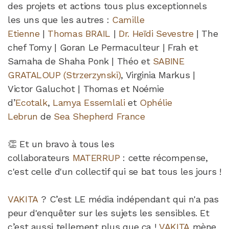
des projets et actions tous plus exceptionnels
les uns que les autres :
Camille
Etienne
|
Thomas BRAIL
|
Dr. Heïdi Sevestre
| The
chef Tomy | Goran Le Permaculteur | Frah et
Samaha de Shaha Ponk | Théo et
SABINE
GRATALOUP (Strzerzynski)
, Virginia Markus |
Victor Galuchot | Thomas et Noémie
d’
Ecotalk
,
Lamya Essemlali
et
Ophélie
Lebrun
de
Sea Shepherd France
👏 Et un bravo à tous les
collaborateurs
MATERRUP
: cette récompense,
c'est celle d'un collectif qui se bat tous les jours !
VAKITA
? C’est LE média indépendant qui n'a pas
peur d'enquêter sur les sujets les sensibles. Et
c’est aussi tellement plus que ça !
VAKITA
mène