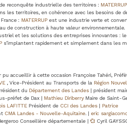
e reconquête industrielle des territoires :
MATERRU
s les territoires, en cohérence avec les besoins de d
 France :
MATERRUP
est une industrie verte et conver
au de construction à haute valeur environnementale.
ustriel et les solutions des entreprises innovantes : le
P
s’implantent rapidement et simplement dans les mé
r pu accueillir à cette occasion Françoise Tahéri, Pré
VE
, Vice-Président au Transports de la
Région Nouvel
 Président du
Département des Landes
| président mai
us-préfet de Dax |
Mathieu Diriberry
Maire de Saint-G
ois LAFITTE
Président de
CCI des Landes
|
Patrice
nt
CMA Landes - Nouvelle-Aquitaine
. |
eric sargiacom
e Bergeroo Conseillère départementale |
💞
Cyril GAYSSO