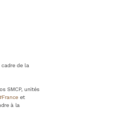
e cadre de la
nos SMCP, unités
#France
et
ndre à la