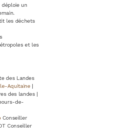
P
déploie un
emain.
tit les déchets
s
tropoles et les
fète des Landes
le-Aquitaine
|
res des landes |
eours-de-
o
Conseiller
T Conseiller