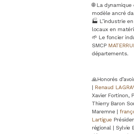
🌐 La dynamique d
modèle ancré dan
🏭 L’industrie en
locaux en matéri
🌱 Le foncier ind
SMCP
MATERRU
départements.
🙏Honorés d’avoi
|
Renaud LAGRA
Xavier Fortinon,
Thierry Baron So
Maremne |
franç
Lartigue
Préside
régional | Sylvi