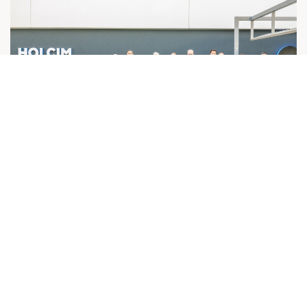
[Journée d’entreprise de l’EIC avec HOLCIM
- Décarboner la construction ] Session de
mise en relation pour MATERRUP !
Nos actualités
05 décembre 2024
Lire la suite