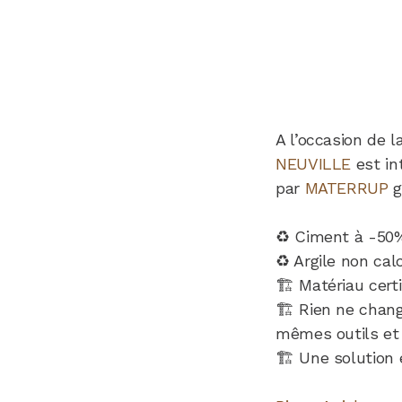
A l’occasion de l
NEUVILLE
est in
par
MATERRUP
g
♻️ Ciment à -50
♻️ Argile non cal
🏗️ Matériau cert
🏗️ Rien ne chan
mêmes outils et
🏗️ Une solution