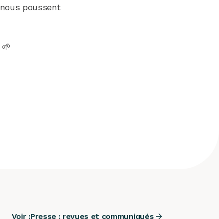
t nous poussent
 🌱
Voir :
Presse : revues et communiqués