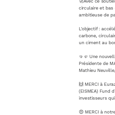
🚀Avec ce soutie
circulaire et ba
ambitieuse de pa
L'objectif : accé
carbone, circula
un ciment au bon 
🤜🤛 Une nouvel
Présidente de M
Mathieu Neuville
🙌 MERCI à Eura
(EISMEA) Fund d’
investisseurs qu
😍 MERCI à notre