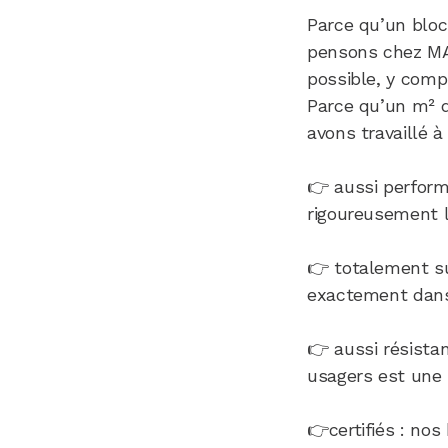
Parce qu’un blo
pensons chez MAT
possible, y comp
Parce qu’un m² d
avons travaillé à
👉 aussi perform
rigoureusement 
👉 totalement su
exactement dans
👉 aussi résista
usagers est une p
👉certifiés : no