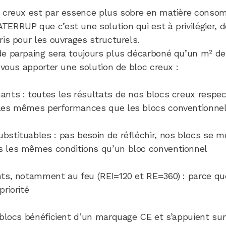
c creux est par essence plus sobre en matière cons
ERRUP que c’est une solution qui est à privilégier, d
ris pour les ouvrages structurels.
e parpaing sera toujours plus décarboné qu’un m² de 
 vous apporter une solution de bloc creux :
ants : toutes les résultats de nos blocs creux respe
les mêmes performances que les blocs conventionne
bstituables : pas besoin de réfléchir, nos blocs se 
 les mêmes conditions qu’un bloc conventionnel
nts, notamment au feu (REI=120 et RE=360) : parce qu
riorité
s blocs bénéficient d’un marquage CE et s’appuient su