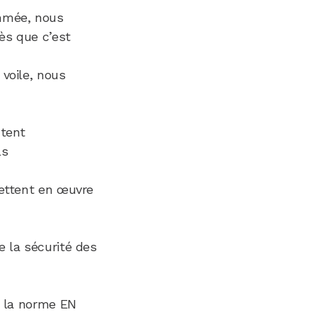
ommée, nous
ès que c’est
voile, nous
ctent
ls
mettent en œuvre
e la sécurité des
r la norme EN