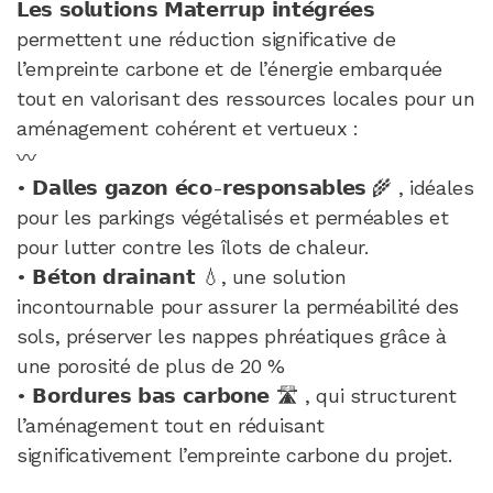
𝗟𝗲𝘀 𝘀𝗼𝗹𝘂𝘁𝗶𝗼𝗻𝘀 𝗠𝗮𝘁𝗲𝗿𝗿𝘂𝗽 𝗶𝗻𝘁𝗲́𝗴𝗿𝗲́𝗲𝘀
permettent une réduction significative de
l’empreinte carbone et de l’énergie embarquée
tout en valorisant des ressources locales pour un
aménagement cohérent et vertueux :
〰️
• 𝗗𝗮𝗹𝗹𝗲𝘀 𝗴𝗮𝘇𝗼𝗻 𝗲́𝗰𝗼-𝗿𝗲𝘀𝗽𝗼𝗻𝘀𝗮𝗯𝗹𝗲𝘀 🌾 , idéales
pour les parkings végétalisés et perméables et
pour lutter contre les îlots de chaleur.
• 𝗕𝗲́𝘁𝗼𝗻 𝗱𝗿𝗮𝗶𝗻𝗮𝗻𝘁 💧, une solution
incontournable pour assurer la perméabilité des
sols, préserver les nappes phréatiques grâce à
une porosité de plus de 20 %
• 𝗕𝗼𝗿𝗱𝘂𝗿𝗲𝘀 𝗯𝗮𝘀 𝗰𝗮𝗿𝗯𝗼𝗻𝗲 🛣️ , qui structurent
l’aménagement tout en réduisant
significativement l’empreinte carbone du projet.