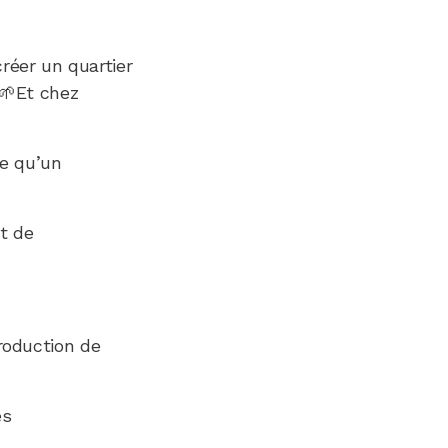
créer un quartier
 🌱Et chez
ce qu’un
t de
roduction de
es