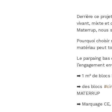
Derrière ce proje
vivant, mixte et 
Materrup, nous s
Pourquoi choisir 
matériau peut to
Le parpaing bas 
l’engagement en
➡️ 1 m² de blocs
➡️ des blocs
#cir
MATERRUP
➡️ Marquage CE, 