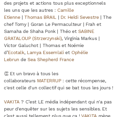
des projets et actions tous plus exceptionnels
les uns que les autres :
Camille
Etienne
|
Thomas BRAIL
|
Dr. Heïdi Sevestre
| The
chef Tomy | Goran Le Permaculteur | Frah et
Samaha de Shaha Ponk | Théo et
SABINE
GRATALOUP (Strzerzynski)
, Virginia Markus |
Victor Galuchot | Thomas et Noémie
d’
Ecotalk
,
Lamya Essemlali
et
Ophélie
Lebrun
de
Sea Shepherd France
👏 Et un bravo à tous les
collaborateurs
MATERRUP
: cette récompense,
c'est celle d'un collectif qui se bat tous les jours !
VAKITA
? C’est LE média indépendant qui n'a pas
peur d'enquêter sur les sujets les sensibles. Et
c’est aussi tellement plus que ça !
VAKITA
mène