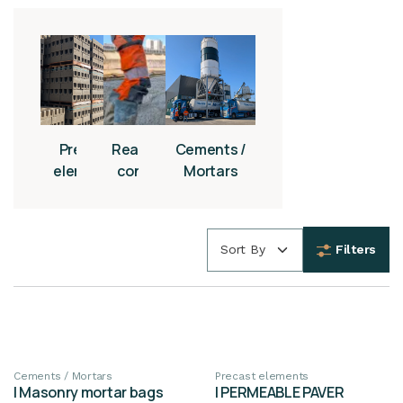
Precast
Ready-mix
Cements /
elements
concrete
Mortars
Sort By
Filters
New!
Cements / Mortars
Precast elements
| Masonry mortar bags
| PERMEABLE PAVER