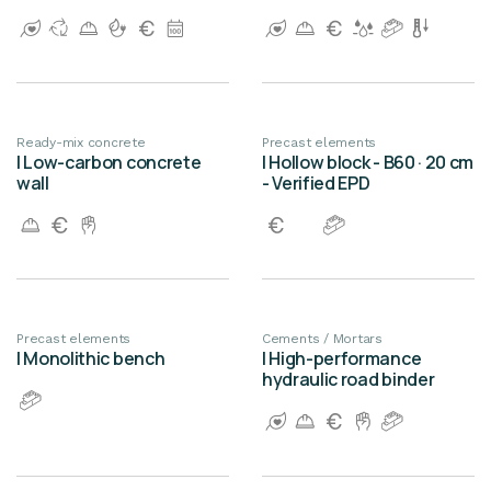
Ready-mix concrete
Precast elements
| Low-carbon concrete
| Hollow block - B60 · 20 cm
wall
- Verified EPD
Precast elements
Cements / Mortars
| Monolithic bench
| High-performance
hydraulic road binder