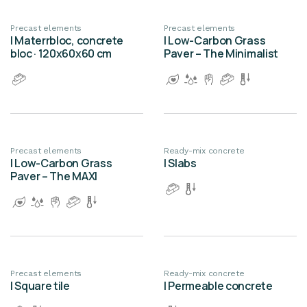
Precast elements
Precast elements
| Materrbloc, concrete
| Low-Carbon Grass
bloc · 120x60x60 cm
Paver – The Minimalist
Precast elements
Ready-mix concrete
| Low-Carbon Grass
| Slabs
Paver – The MAXI
Precast elements
Ready-mix concrete
| Square tile
| Permeable concrete