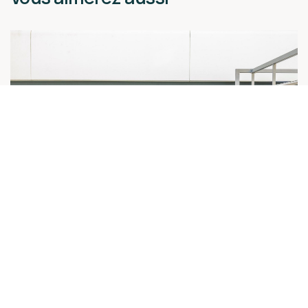
[Journée d’entreprise de l’EIC avec HOLCIM
- Décarboner la construction ] Session de
mise en relation pour MATERRUP !