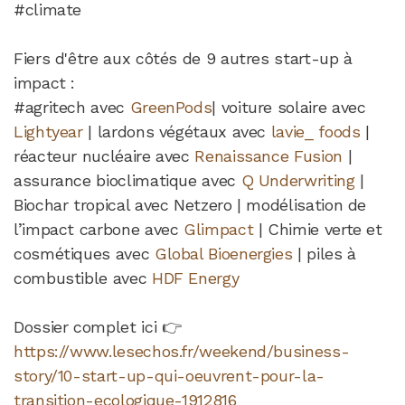
#climate
Fiers d'être aux côtés de 9 autres start-up à
impact :
#agritech avec
GreenPods
| voiture solaire avec
Lightyear
| lardons végétaux avec
lavie_ foods
|
réacteur nucléaire avec
Renaissance Fusion
|
assurance bioclimatique avec
Q Underwriting
|
Biochar tropical avec Netzero | modélisation de
l’impact carbone avec
Glimpact
| Chimie verte et
cosmétiques avec
Global Bioenergies
| piles à
combustible avec
HDF Energy
Dossier complet ici 👉
https://www.lesechos.fr/weekend/business-
story/10-start-up-qui-oeuvrent-pour-la-
transition-ecologique-1912816